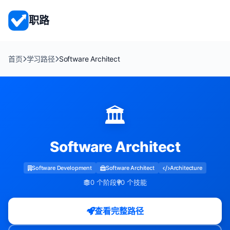
职路
首页
学习路径
Software Architect
🏛️
Software Architect
Software Development
Software Architect
Architecture
0 个阶段
0 个技能
查看完整路径